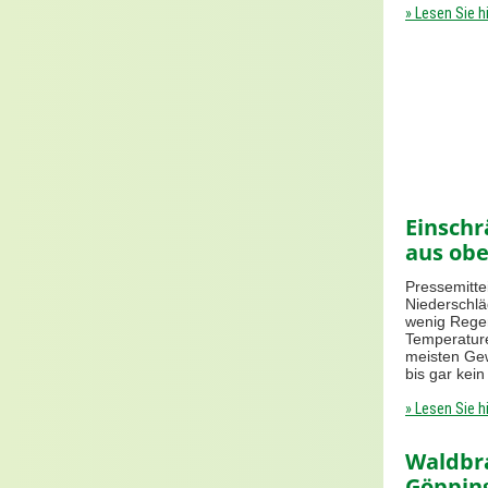
» Lesen Sie h
Einsch
aus obe
Pressemitte
Niederschlä
wenig Regen
Temperature
meisten Ge
bis gar kei
» Lesen Sie h
Waldbr
Göppin