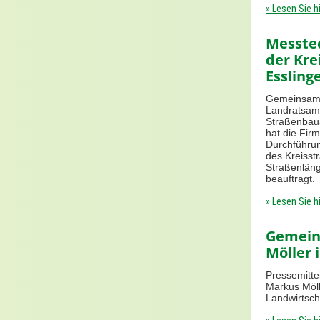
» Lesen Sie h
Messte
der Kre
Essling
Gemeinsame
Landratsam
Straßenbau
hat die Fir
Durchführu
des Kreisst
Straßenlän
beauftragt.
» Lesen Sie h
Gemein
Möller 
Pressemitte
Markus Möll
Landwirtsch