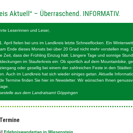
eis Aktuell
“
– Überraschend. INFORMATIV.
rte Leserinnen und Leser,
. April fielen bei uns im Landkreis letzte Schneeflocken. Ein Winterwett
am Ende dieses Monats bei über 20 Grad nicht mehr vorstellen mag. D
e Zeit, dass der Frühling Einzug hält. Längere Tage und sonnige Stun
tdeckungen im Stauferkreis ein: Ob sportlich auf dem Mountainbike, ge
iergang oder gesellig bei einem der zahlreichen Feste in den Städten
. Auch im Landkreis hat sich wieder einiges getan. Aktuelle Informat
e Termine finden Sie hier im Newsletter. Wir wünschen Ihnen genussv
tage.
ssestelle aus dem Landratsamt Göppingen
 Termine
6
//
Erlebniswandertag in Wiesensteig