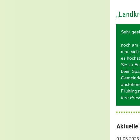
„
Landkr
Sehr geeh
noch am 1
man sich 
es höchst
Sie zu En
beim Spaz
Gemeinden
anstehend
Frühlings
Ihre Pre
Aktuelle
01.05.202