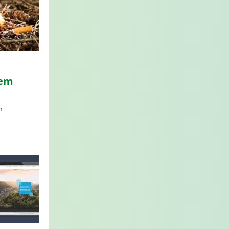
dem
m