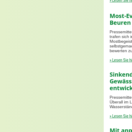
» Lesen Sie h
Most-Ev
Beuren
Pressemitte
trafen sich
Mostbegeist
selbstgema
bewerten zu
» Lesen Sie h
Sinken
Gewässe
entwick
Pressemitte
Überall im 
Wasserständ
» Lesen Sie h
Mit anp