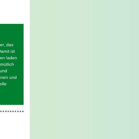
er, das
amit ist
den laden
mütlich
 und
ionen und
olle