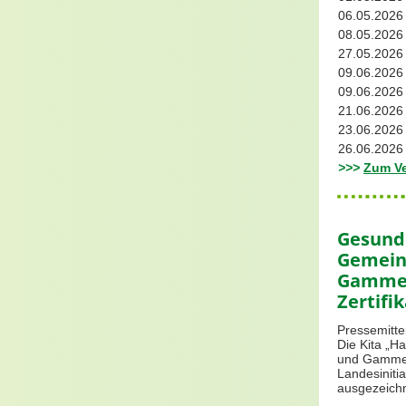
06.05.202
08.05.202
27.05.202
09.06.202
09.06.202
21.06.202
23.06.202
26.06.202
>>>
Zum Ve
Gesunde
Gemein
Gammel
Zertifi
Pressemittei
Die Kita „H
und Gammels
Landesiniti
ausgezeichn