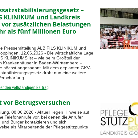
ssatzstabilisierungsgesetz –
S KLINIKUM und Landkreis
vor zusätzlichen Belastungen
r als fünf Millionen Euro
 Pressemitteilung ALB FILS KLINIKUM und
öppingen, 12.06.2026 - Die wirtschaftliche Lage
S KLINIKUMS ist – wie beim Großteil der
 Krankenhäuser in Baden-Württemberg –
te höchst angespannt. Mit dem geplanten GKV-
zstabilisierungsgesetz droht nun eine weitere
Verschärfung.
ier den vollständigen Beitrag
t vor Betrugsversuchen
lung, 08.06.2026 - Aktuell liegen Hinweise auf
he Telefonanrufe vor, bei denen die Anrufer
 und Bürger kontaktieren und sich
rweise als Mitarbeitende der Pflegestützpunkte