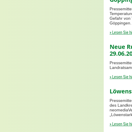
Pressemitte
Temperature
Gefahr von 
Göppingen.
» Lesen Sie h
Neue R
29.06.2
Pressemitte
Landratsam
» Lesen Sie h
Löwens
Pressemitte
des Landkr
neomediaVe
„Löwenstark
» Lesen Sie h