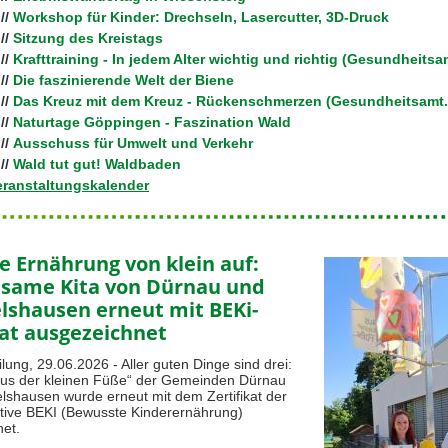
6
//
Workshop für Kinder: Drechseln, Lasercutter, 3D-Druck
6
//
Sitzung des Kreistags
6
//
Krafttraining - In jedem Alter wichtig und richtig (Gesundheitsa
6
//
Die faszinierende Welt der Biene
6
//
Das Kreuz mit dem Kreuz - Rückenschmerzen (Gesundheitsamt.
6
//
Naturtage Göppingen - Faszination Wald
6
//
Ausschuss für Umwelt und Verkehr
6
//
Wald tut gut! Waldbaden
ranstaltungskalender
 Ernährung von klein auf:
same Kita von Dürnau und
shausen erneut mit BEKi-
kat ausgezeichnet
lung, 29.06.2026 - Aller guten Dinge sind drei:
aus der kleinen Füße“ der Gemeinden Dürnau
hausen wurde erneut mit dem Zertifikat der
ative BEKI (Bewusste Kinderernährung)
et.