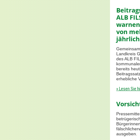
Beitrag
ALB FIL
warnen 
von meh
jährlich
Gemeinsame
Landkreis G
des ALB FIL
kommunalen
bereits heu
Beitragssat
erhebliche 
» Lesen Sie h
Vorsich
Pressemittei
betrügerisc
Bürgerinnen
fälschliche
ausgeben.